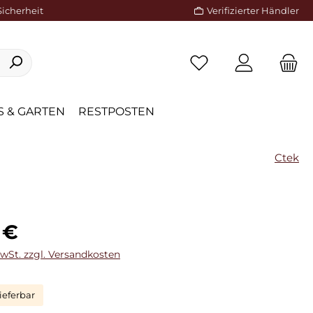
Sicherheit
Verifizierter Händler
 & GARTEN
RESTPOSTEN
Ctek
eis:
 €
MwSt. zzgl. Versandkosten
ieferbar