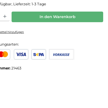
fügbar, Lieferzeit: 1-3 Tage
hl: Gib den gewünschten Wert ein oder benutze die Schaltfläche
In den Warenkorb
ttel hinzufügen
ungsarten:
edit- oder Debitkarte
SEPA Lastschrift
Vorkasse
mmer:
21463