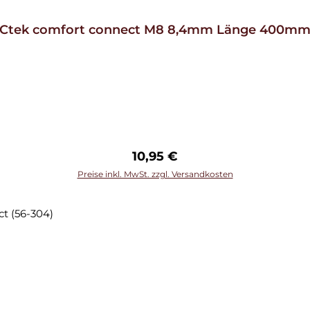
Ctek comfort connect M8 8,4mm Länge 400m
Regulärer Preis:
10,95 €
Preise inkl. MwSt. zzgl. Versandkosten
In den Warenkorb