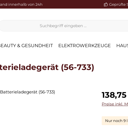
sand innerhalb von 24h
Geprüfte 
BEAUTY & GESUNDHEIT
ELEKTROWERKZEUGE
HAUS
erieladegerät (56-733)
Regulärer Pr
138,75
Preise inkl. 
Nur noch 9 l