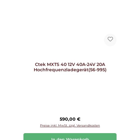
Ctek MXTS 40 12V 40A-24V 20A
Hochfrequenzladegerät(56-995)
Regulärer Preis:
590,00 €
Preise inkl. MwSt. zzgl. Versandkosten
In den Warenkorb