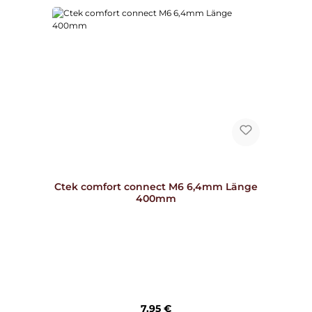
Ctek comfort connect M6 6,4mm Länge
400mm
Regulärer Preis:
7,95 €