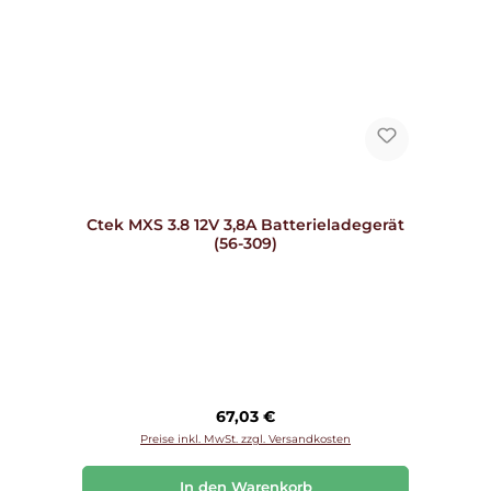
Ctek MXS 3.8 12V 3,8A Batterieladegerät
(56-309)
Regulärer Preis:
67,03 €
Preise inkl. MwSt. zzgl. Versandkosten
In den Warenkorb