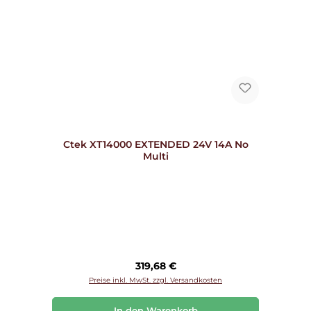
Ctek XT14000 EXTENDED 24V 14A No
Multi
Regulärer Preis:
319,68 €
Preise inkl. MwSt. zzgl. Versandkosten
In den Warenkorb