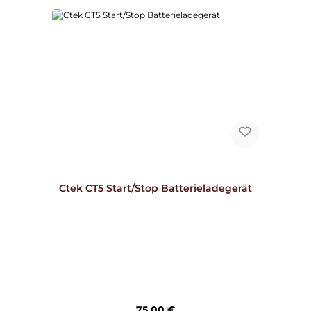
Ctek CT5 Start/Stop Batterieladegerät
Regulärer Preis:
75,00 €