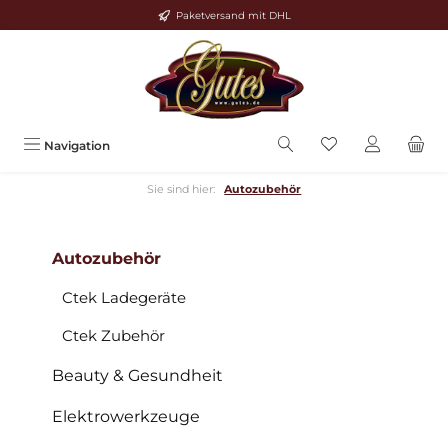
Paketversand mit DHL
Zum Hauptinhalt springen
Navigation
Sie sind hier:
Autozubehör
Autozubehör
Ctek Ladegeräte
Ctek Zubehör
Beauty & Gesundheit
Elektrowerkzeuge